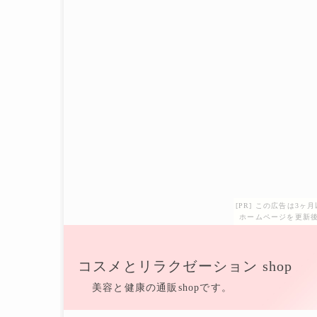
[PR] この広告は3
ホームページを更新後
コスメとリラクゼーション shop
美容と健康の通販shopです。