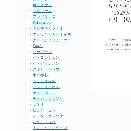
ボディケア
配送が可
スキンケア
（10袋
フレグランス
KP】【
Relaxation
アロマキャンドル
エッセンシャルオイル
アロマディフューザー
このサイトで掲載
れています。価
Food
（www.raku
ハーブティ
ペ・ヨンジュン
イ・ビョンホン
クォン・サンウ
東方神起
イ・ジュンギ
ソン・スンホン
チュ・ジフン
チャン・グンソク
ＪＹＪ
ヒョン・ビン
チャン・グンソク
パク・ヨンハ
キム・ヒョンジュン