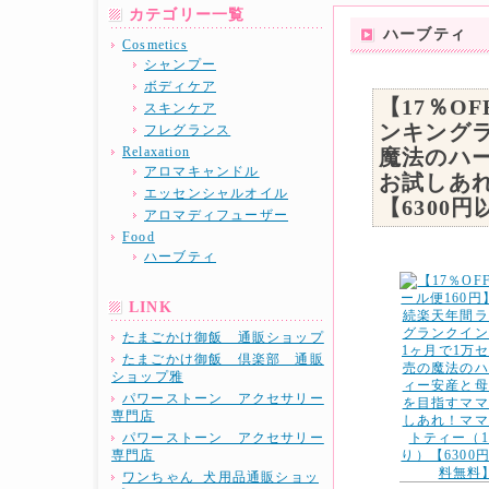
カテゴリー一覧
ハーブティ
Cosmetics
シャンプー
ボディケア
【17％O
スキンケア
ンキング
フレグランス
Relaxation
魔法のハ
アロマキャンドル
お試しあ
エッセンシャルオイル
【6300
アロマディフューザー
Food
ハーブティ
LINK
たまごかけ御飯 通販ショップ
たまごかけ御飯 倶楽部 通販
ショップ雅
パワーストーン アクセサリー
専門店
パワーストーン アクセサリー
専門店
ワンちゃん 犬用品通販ショッ