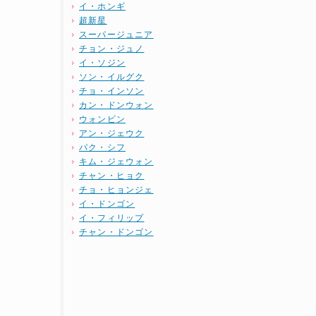
イ・ホンギ
超新星
スーパージュニア
チョン・ジュノ
イ・ソジン
ソン・イルグク
チョ・インソン
カン・ドンウォン
ウォンビン
アン・ジェウク
パク・シフ
キム・ジェウォン
チャン・ヒョク
チョ・ヒョンジェ
イ・ドンゴン
イ・フィリップ
チャン・ドンゴン