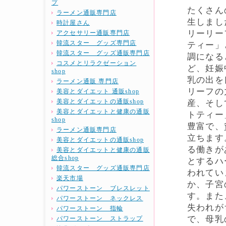
プ
たくさん
ラーメン通販専門店
生しまし
時計屋さん
リーリー
アクセサリー通販専門店
韓流スター グッズ専門店
ティー」
韓流スター グッズ通販専門店
調になる
コスメとリラクゼーション
ど、妊娠
shop
乳の出を
ラーメン通販 専門店
リーフの
美容とダイエット 通販shop
美容とダイエットの通販shop
産、そし
美容とダイエットと健康の通販
トティー
shop
豊富で、
ラーメン通販専門店
立ちます
美容とダイエットの通販shop
る働きが
美容とダイエットと健康の通販
総合shop
とするハ
韓流スター グッズ通販専門店
われてい
楽天市場
か、子宮
パワーストーン ブレスレット
す。また
パワーストーン ネックレス
失われが
パワーストーン 指輪
で、母乳
パワーストーン ストラップ