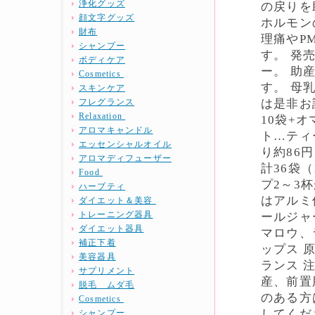
浄化グッズ
の戻りを
顔文字グッズ
ホルモン
財布
理痛やP
シャンプー
す。 発
ボディケア
ー。 助
Cosmetics
す。 母
スキンケア
フレグランス
は是非お
Relaxation
10袋+オ
アロマキャンドル
ト…ティ
エッセンシャルオイル
り約86
アロマディフューザー
計36袋
Food
プ2～3
ハーブティ
はアルミ
ダイエット＆美容
トレーニング器具
ールジャ
ダイエット器具
マロウ、
補正下着
ップス 
美容器具
ランス 
サプリメント
産、前置
脱毛 ムダ毛
のある方
Cosmetics
してくだ
シャンプー