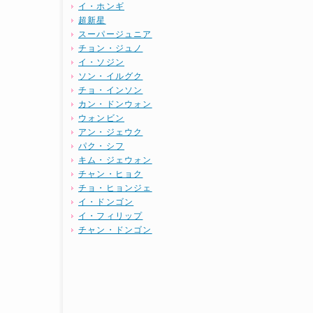
イ・ホンギ
超新星
スーパージュニア
チョン・ジュノ
イ・ソジン
ソン・イルグク
チョ・インソン
カン・ドンウォン
ウォンビン
アン・ジェウク
パク・シフ
キム・ジェウォン
チャン・ヒョク
チョ・ヒョンジェ
イ・ドンゴン
イ・フィリップ
チャン・ドンゴン