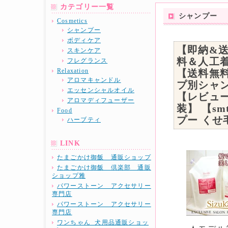
カテゴリー一覧
シャンプー
Cosmetics
シャンプー
ボディケア
【即納&
スキンケア
料＆人工
フレグランス
Relaxation
【送料無料
アロマキャンドル
プ別シャン
エッセンシャルオイル
【レビュ
アロマディフューザー
装】 【s
Food
プー くせ
ハーブティ
LINK
たまごかけ御飯 通販ショップ
たまごかけ御飯 倶楽部 通販
ショップ雅
パワーストーン アクセサリー
専門店
パワーストーン アクセサリー
専門店
ワンちゃん 犬用品通販ショッ