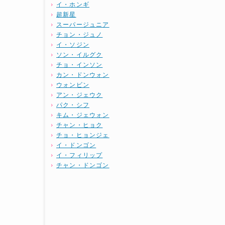
イ・ホンギ
超新星
スーパージュニア
チョン・ジュノ
イ・ソジン
ソン・イルグク
チョ・インソン
カン・ドンウォン
ウォンビン
アン・ジェウク
パク・シフ
キム・ジェウォン
チャン・ヒョク
チョ・ヒョンジェ
イ・ドンゴン
イ・フィリップ
チャン・ドンゴン