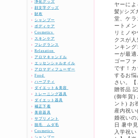
浄化グッズ
ヤーによ
顔文字グッズ
髪)/シ
財布
堂、ケラ
シャンプー
ートメン
ボディケア
リミノや
Cosmetics
スキンケア
クスが人
フレグランス
ンキング
Relaxation
ーが最適
アロマキャンドル
ゴーファ
エッセンシャルオイル
です！カ
アロマディフューザー
するお悩
Food
ハーブティ
さい。【
ダイエット＆美容
贈答品 記
トレーニング器具
(御年賀
ダイエット器具
ント) お
補正下着
産内祝い
美容器具
婚祝いの
サプリメント
日 暑中
脱毛 ムダ毛
Cosmetics
入学祝い
シャンプー