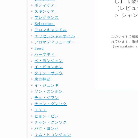
し】【楽
ボディケア
（レビュ
スキンケア
＞ シャン
フレグランス
Relaxation
アロマキャンドル
エッセンシャルオイル
このサイトで掲載
れています。価
アロマディフューザー
（www.raku
Food
ハーブティ
ペ・ヨンジュン
イ・ビョンホン
クォン・サンウ
東方神起
イ・ジュンギ
ソン・スンホン
チュ・ジフン
チャン・グンソク
ＪＹＪ
ヒョン・ビン
チャン・グンソク
パク・ヨンハ
キム・ヒョンジュン