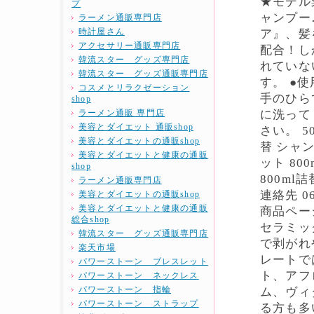
★モデル
プ
ャンプー
ラーメン通販専門店
時計屋さん
ア』、髪
アクセサリー通販専門店
配合！し
韓流スター グッズ専門店
れていな
韓流スター グッズ通販専門店
す。 ●
コスメとリラクゼーション
手のひら
shop
ラーメン通販 専門店
に洗って
美容とダイエット 通販shop
さい。 50
美容とダイエットの通販shop
替 シャン
美容とダイエットと健康の通販
ット 80
shop
800ml
ラーメン通販専門店
連絡先 0
美容とダイエットの通販shop
美容とダイエットと健康の通販
商品ペー
総合shop
セラミッ
韓流スター グッズ通販専門店
で剥がれ
楽天市場
レートで
パワーストーン ブレスレット
ト、アフ
パワーストーン ネックレス
パワーストーン 指輪
ム、ヴィ
パワーストーン ストラップ
る方も多