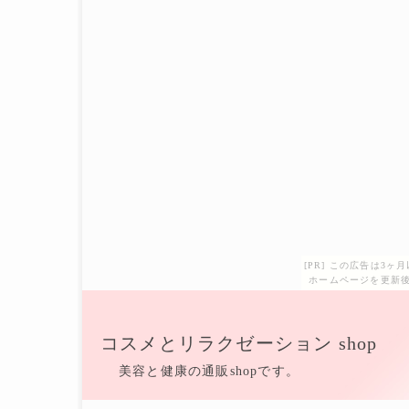
[PR] この広告は3
ホームページを更新後
コスメとリラクゼーション shop
美容と健康の通販shopです。