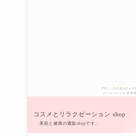
[PR] この広告は3
ホームページを更新後
コスメとリラクゼーション shop
美容と健康の通販shopです。