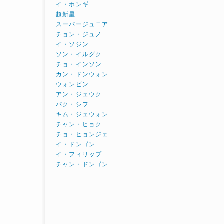
イ・ホンギ
超新星
スーパージュニア
チョン・ジュノ
イ・ソジン
ソン・イルグク
チョ・インソン
カン・ドンウォン
ウォンビン
アン・ジェウク
パク・シフ
キム・ジェウォン
チャン・ヒョク
チョ・ヒョンジェ
イ・ドンゴン
イ・フィリップ
チャン・ドンゴン