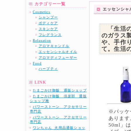
カテゴリー一覧
エッセンシャ
Cosmetics
シャンプー
ボディケア
「生活の木
スキンケア
のガラス
フレグランス
Relaxation
や、手作
アロマキャンドル
て。生活の
エッセンシャルオイル
アロマディフューザー
Food
ハーブティ
LINK
たまごかけ御飯 通販ショップ
たまごかけ御飯 倶楽部 通販
ショップ雅
パワーストーン アクセサリー
※パッケ
専門店
パワーストーン アクセサリー
あります
専門店
50ml
ワンちゃん 犬用品通販ショッ