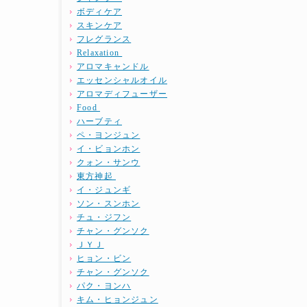
ボディケア
スキンケア
フレグランス
Relaxation
アロマキャンドル
エッセンシャルオイル
アロマディフューザー
Food
ハーブティ
ペ・ヨンジュン
イ・ビョンホン
クォン・サンウ
東方神起
イ・ジュンギ
ソン・スンホン
チュ・ジフン
チャン・グンソク
ＪＹＪ
ヒョン・ビン
チャン・グンソク
パク・ヨンハ
キム・ヒョンジュン