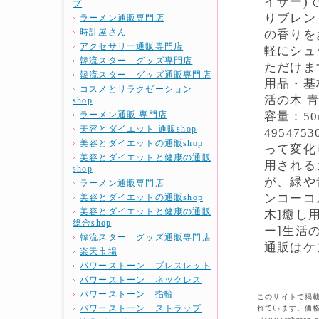
イザー)
プ
りブレン
ラーメン通販専門店
時計屋さん
の香りを
アクセサリー通販専門店
軽にシュ
韓流スター グッズ専門店
ただけま
韓流スター グッズ通販専門店
用品・基
コスメとリラクゼーション
活の木 青
shop
ラーメン通販 専門店
容量：50
美容とダイエット 通販shop
49547
美容とダイエットの通販shop
って変化
美容とダイエットと健康の通販
用される
shop
が、緑や
ラーメン通販専門店
ンコーコム
美容とダイエットの通販shop
美容とダイエットと健康の通販
木]癒し
総合shop
ー]生活
韓流スター グッズ通販専門店
通販はケ
楽天市場
パワーストーン ブレスレット
パワーストーン ネックレス
パワーストーン 指輪
このサイトで掲載
パワーストーン ストラップ
れています。価