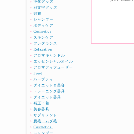
（www.raku
浄化グッズ
顔文字グッズ
財布
シャンプー
ボディケア
Cosmetics
スキンケア
フレグランス
Relaxation
アロマキャンドル
エッセンシャルオイル
アロマディフューザー
Food
ハーブティ
ダイエット＆美容
トレーニング器具
ダイエット器具
補正下着
美容器具
サプリメント
脱毛 ムダ毛
Cosmetics
シャンプー