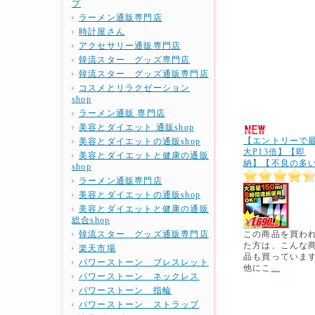
プ
ラーメン通販専門店
時計屋さん
アクセサリー通販専門店
韓流スター グッズ専門店
韓流スター グッズ通販専門店
コスメとリラクゼーション
shop
ラーメン通販 専門店
美容とダイエット 通販shop
【エントリーで
美容とダイエットの通販shop
大P13倍】【即
美容とダイエットと健康の通販
納】【不良の多
shop
ラーメン通販専門店
美容とダイエットの通販shop
美容とダイエットと健康の通販
総合shop
韓流スター グッズ通販専門店
この商品を買わ
た方は、こんな
楽天市場
品も買っていま
パワーストーン ブレスレット
他にこ
...
パワーストーン ネックレス
パワーストーン 指輪
パワーストーン ストラップ