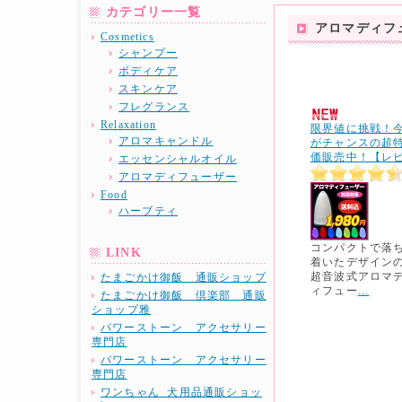
カテゴリー一覧
アロマディフ
Cosmetics
シャンプー
ボディケア
スキンケア
フレグランス
Relaxation
限界値に挑戦！
アロマキャンドル
がチャンスの超
価販売中！【レ
エッセンシャルオイル
アロマディフューザー
Food
ハーブティ
コンパクトで落
LINK
着いたデザイン
超音波式アロマ
たまごかけ御飯 通販ショップ
ィフュー
...
たまごかけ御飯 倶楽部 通販
ショップ雅
パワーストーン アクセサリー
専門店
パワーストーン アクセサリー
専門店
ワンちゃん 犬用品通販ショッ