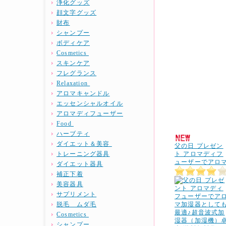
浄化グッズ
顔文字グッズ
財布
シャンプー
ボディケア
Cosmetics
スキンケア
フレグランス
Relaxation
アロマキャンドル
エッセンシャルオイル
アロマディフューザー
Food
ハーブティ
ダイエット＆美容
父の日 プレゼン
トレーニング器具
ト アロマディフ
ューザーでアロ
ダイエット器具
補正下着
美容器具
サプリメント
脱毛 ムダ毛
Cosmetics
シャンプー