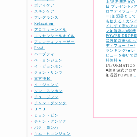
ボディケア
スキンケア
フレグランス
Relaxation
アロマキャンドル
エッセンシャルオイル
アロマディフューザー
Food
ハーブティ
ペ・ヨンジュン
INFORMATION
イ・ビョンホン
■超音波式アロマ
クォン・サンウ
加湿器POWER
...
東方神起
イ・ジュンギ
ソン・スンホン
チュ・ジフン
チャン・グンソク
ＪＹＪ
ヒョン・ビン
チャン・グンソク
パク・ヨンハ
キム・ヒョンジュン