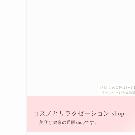
[PR] この広告は3
ホームページを更新後
コスメとリラクゼーション shop
美容と健康の通販shopです。