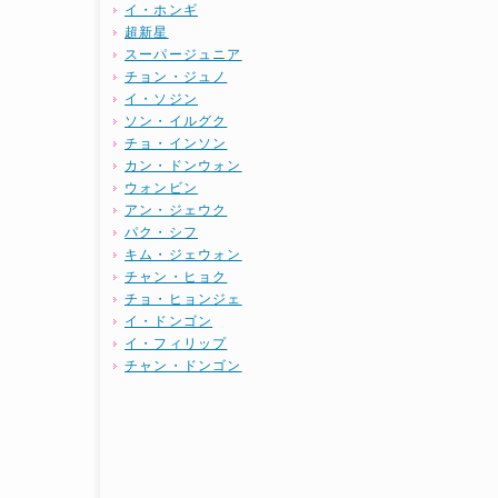
イ・ホンギ
超新星
スーパージュニア
チョン・ジュノ
イ・ソジン
ソン・イルグク
チョ・インソン
カン・ドンウォン
ウォンビン
アン・ジェウク
パク・シフ
キム・ジェウォン
チャン・ヒョク
チョ・ヒョンジェ
イ・ドンゴン
イ・フィリップ
チャン・ドンゴン